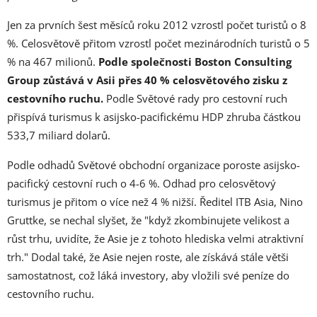
Jen za prvních šest měsíců roku 2012 vzrostl počet turistů o 8
%. Celosvětově přitom vzrostl počet mezinárodních turistů o 5
% na 467 milionů.
Podle společnosti Boston Consulting
Group zůstává v Asii přes 40 % celosvětového zisku z
cestovního ruchu.
Podle Světové rady pro cestovní ruch
přispívá turismus k asijsko-pacifickému HDP zhruba částkou
533,7 miliard dolarů.
Podle odhadů Světové obchodní organizace poroste asijsko-
pacifický cestovní ruch o 4-6 %. Odhad pro celosvětový
turismus je přitom o více než 4 % nižší. Ředitel ITB Asia, Nino
Gruttke, se nechal slyšet, že "když zkombinujete velikost a
růst trhu, uvidíte, že Asie je z tohoto hlediska velmi atraktivní
trh." Dodal také, že Asie nejen roste, ale získává stále větši
samostatnost, což láká investory, aby vložili své peníze do
cestovního ruchu.