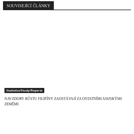
SOUVISEJÍCÍ ČLÁNKY
Statistics/Study/Reports
NAVZDORY RŮSTU FILIPÍNY ZAOSTÁVAJÍ ZA OSTATNÍMI ASIJSKÝMI
ZEMĚMI