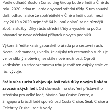
Podle odhadů Boston Consulting Group bude v Indii a Číně do
roku 2020 jedna miliarda obyvatel střední třídy. S tím souvisí
další odhad, a sice že spotřebitelé v Číně a Indii utratí mezi
lety 2010 a 2020 nejméně 64 bilionů dolarů za nejrůznější
zboží a služby. Díky růstu střední třídy a vysokému počtu
obyvatel se navíc očekává příbytek nových podniků.
Výkonná ředitelka singapurského úřadu pro cestovní ruch,
Neeta Lachmandas, uvedla, že asijský trh cestovního ruchu je
velice slibný a otevírají se stále nové možnosti. Oproti
karibskému a středozemnímu trhu je totiž ten asijský stále ve
fázi vývoje.
Stále více turistů objevuje Asii také díky novým linkám
zaoceánských lodí.
Od slavnostního otevření přístavního
střediska pro velké lodě, Marina Bay Cruise Centre, v
Singapuru brázdí lodě společností Costa Cruise, Seab Cruise a
Celebrity Cruise i zdejší vody.