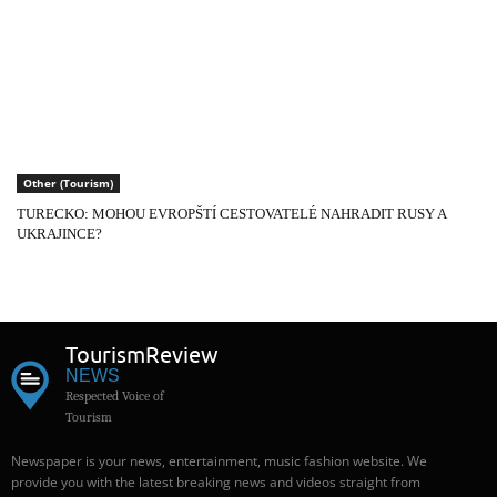
Other (Tourism)
TURECKO: MOHOU EVROPŠTÍ CESTOVATELÉ NAHRADIT RUSY A
UKRAJINCE?
Tourism
Review
NEWS
Respected Voice of
Tourism
Newspaper is your news, entertainment, music fashion website. We
provide you with the latest breaking news and videos straight from