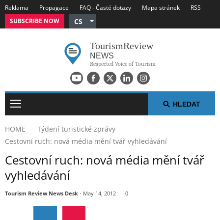
Reklama
Propagace
FAQ - Časté dotazy
Mapa stránek
RSS
SUBSCRIBE NOW
CS
English
Tourism
Review
German
NEWS
Russian
Respected Voice of Tourism
Polish
Arabic
Spanish
HLEDAT
French
HOME
Týdení turistické zprávy
Italian
Cestovní ruch: nová média mění tvář vyhledávání
TÝDENÍ TURISTICKÉ ZPRÁVY
Cestovní ruch: nová média mění tvář
vyhledávání
NEJ V TURISMU
Tourism Review News Desk
- May 14, 2012
0
TISKOVÉ ZPRÁVY