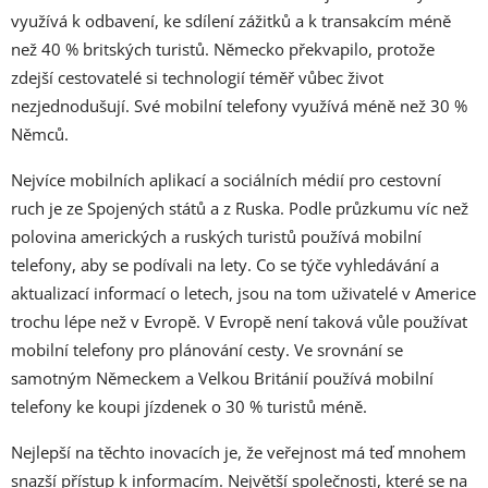
využívá k odbavení, ke sdílení zážitků a k transakcím méně
než 40 % britských turistů. Německo překvapilo, protože
zdejší cestovatelé si technologií téměř vůbec život
nezjednodušují. Své mobilní telefony využívá méně než 30 %
Němců.
Nejvíce mobilních aplikací a sociálních médií pro cestovní
ruch je ze Spojených států a z Ruska. Podle průzkumu víc než
polovina amerických a ruských turistů používá mobilní
telefony, aby se podívali na lety. Co se týče vyhledávání a
aktualizací informací o letech, jsou na tom uživatelé v Americe
trochu lépe než v Evropě. V Evropě není taková vůle používat
mobilní telefony pro plánování cesty. Ve srovnání se
samotným Německem a Velkou Británií používá mobilní
telefony ke koupi jízdenek o 30 % turistů méně.
Nejlepší na těchto inovacích je, že veřejnost má teď mnohem
snazší přístup k informacím. Největší společnosti, které se na