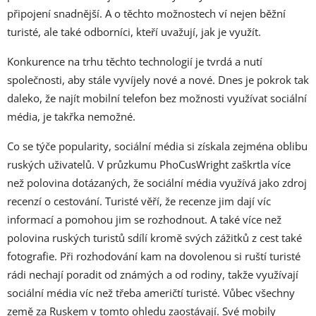
připojení snadnější. A o těchto možnostech ví nejen běžní
turisté, ale také odborníci, kteří uvažují, jak je využít.
Konkurence na trhu těchto technologií je tvrdá a nutí
společnosti, aby stále vyvíjely nové a nové. Dnes je pokrok tak
daleko, že najít mobilní telefon bez možnosti využívat sociální
média, je takřka nemožné.
Co se týče popularity, sociální média si získala zejména oblibu
ruských uživatelů. V průzkumu PhoCusWright zaškrtla více
než polovina dotázaných, že sociální média využívá jako zdroj
recenzí o cestování. Turisté věří, že recenze jim dají víc
informací a pomohou jim se rozhodnout. A také více než
polovina ruských turistů sdílí kromě svých zážitků z cest také
fotografie. Při rozhodování kam na dovolenou si ruští turisté
rádi nechají poradit od známých a od rodiny, takže využívají
sociální média víc než třeba američtí turisté. Vůbec všechny
země za Ruskem v tomto ohledu zaostávají. Své mobily