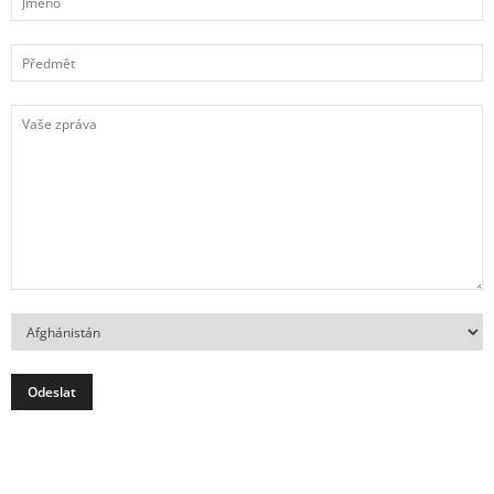
Předmět
Vaše
zpráva
Země