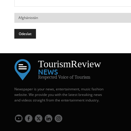
Země
Tourism
Review
NEWS
Respected Voice of Tourism
Newspaper is your news, entertainment, music fashion
website. We provide you with the latest breaking news
and videos straight from the entertainment industry.