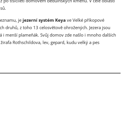
iž po tisíciletí domovem beduínských kmenů. V celé oblasti
sů.
 seznamu, je
jezerní systém Keya
ve Velké příkopové
ích druhů, z toho 13 celosvětově ohrožených. Jezera jsou
tá i menší plameňák. Svůj domov zde našlo i mnoho dalších
žirafa Rothschildova, lev, gepard, kudu velký a pes