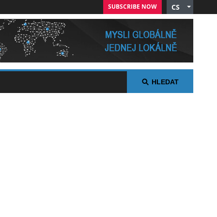
SUBSCRIBE NOW
CS
English
German
Russian
Polish
Arabic
HLEDAT
Spanish
French
Italian