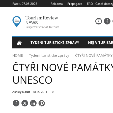
Pátek, 07.08.2026
Reklama
Propagace
FAQ - Časté dotaz
Tourism
Review
NEWS
Respected Voice of Tourism
TÝDENÍ TURISTICKÉ ZPRÁVY
NEJ V TURISM
HOME
Týdení turistické zprávy
ČTYŘI NOVÉ PAMÁTK
ČTYŘI NOVÉ PAMÁTK
UNESCO
Ashley Nault
- Jul 25, 2011
0