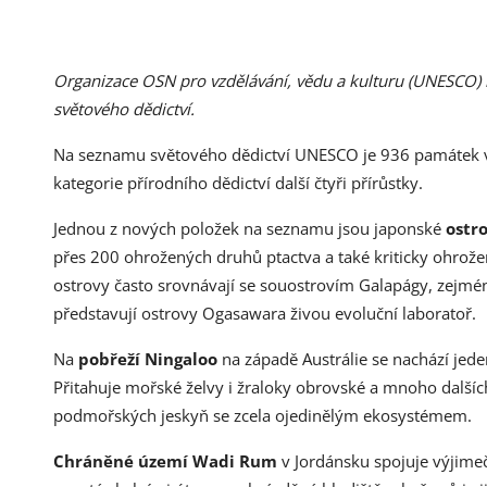
Organizace OSN pro vzdělávání, vědu a kulturu (UNESCO) 
světového dědictví.
Na seznamu světového dědictví UNESCO je 936 památek ve
kategorie přírodního dědictví další čtyři přírůstky.
Jednou z nových položek na seznamu jsou japonské
ostr
přes 200 ohrožených druhů ptactva a také kriticky ohrož
ostrovy často srovnávají se souostrovím Galapágy, zejmén
představují ostrovy Ogasawara živou evoluční laboratoř.
Na
pobřeží Ningaloo
na západě Austrálie se nachází jede
Přitahuje mořské želvy i žraloky obrovské a mnoho dalšíc
podmořských jeskyň se zcela ojedinělým ekosystémem.
Chráněné území Wadi Rum
v Jordánsku spojuje výjimeč