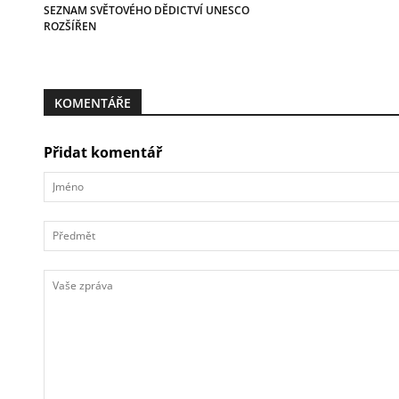
SEZNAM SVĚTOVÉHO DĚDICTVÍ UNESCO
ROZŠÍŘEN
KOMENTÁŘE
Přidat komentář
Jméno
Předmět
Vaše
zpráva