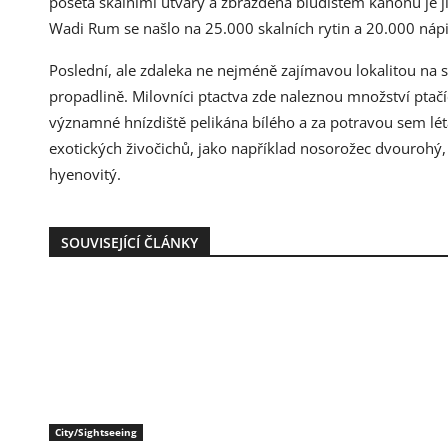
posetá skalními útvary a zbrázděná bludištěm kaňonů je j
Wadi Rum se našlo na 25.000 skalních rytin a 20.000 nápi
Poslední, ale zdaleka ne nejméně zajímavou lokalitou na
propadlině. Milovníci ptactva zde naleznou množství ptač
významné hnízdiště pelikána bílého a za potravou sem lé
exotických živočichů, jako například nosorožec dvourohý, 
hyenovitý.
SOUVISEJÍCÍ ČLÁNKY
City/Sightseeing