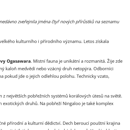
nedávno zveřejnila jména čtyř nových přírůstků na seznamu
lkého kulturního i přírodního významu. Letos získala
ovy Ogasawara
. Místní fauna je unikátní a rozmanitá. Žije zde
ený kaloň medvědí nebo vzácný druh netopýra. Odborníci
a pokud jde o jejich odlehlou polohu. Technicky vzato,
n z největších pobřežních systémů korálových útesů na světě.
h exotických druhů. Na pobřeží Ningaloo je také komplex
né přírodní a kulturní dědictví. Dech beroucí pouštní krajina