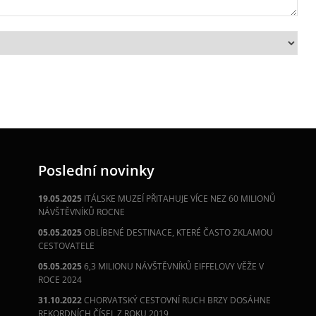
Poslední novinky
19.05.2025
ITÁLSKE MUZEÍ PŘITAHUJE VÍCE NEZ 60 MILIONŮ
NÁVŠTĚVNÍKŮ ROCNE
05.05.2025
OBLÍBENÉ DESTINACE, KTERÉ ČASTO ZKLAMOU
CESTOVATELE
05.05.2025
6,3 MILIONU NÁVŠTĚVNÍKŮ EIFFELOVY VĚŽE V
ROCE 2024
31.10.2022
CHORVATSKÝ CESTOVNÍ RUCH BRZY DOSÁHNE
REKORDNÍCH ČÍSEL Z ROKU 2019