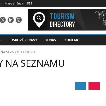
y
Mapa stránek
RSS
U
TISKOVÉ ZPRÁVY
O NÁS
KONTAKT
Y NA SEZNAMU UNESCO
Y NA SEZNAMU