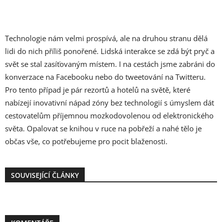
Technologie nám velmi prospívá, ale na druhou stranu dělá
lidi do nich příliš ponořené. Lidská interakce se zdá být pryč a
svět se stal zasíťovaným místem. I na cestách jsme zabráni do
konverzace na Facebooku nebo do tweetování na Twitteru.
Pro tento případ je pár rezortů a hotelů na světě, které
nabízejí inovativní nápad zóny bez technologií s úmyslem dát
cestovatelům příjemnou mozkodovolenou od elektronického
světa. Opalovat se knihou v ruce na pobřeží a nahé tělo je
občas vše, co potřebujeme pro pocit blaženosti.
SOUVISEJÍCÍ ČLÁNKY