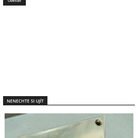
NENECHTE SI UJÍT