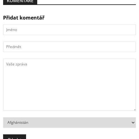
KOMENTÁŘE
Přidat komentář
Jméno
Předmět
Vaše
zpráva
Země