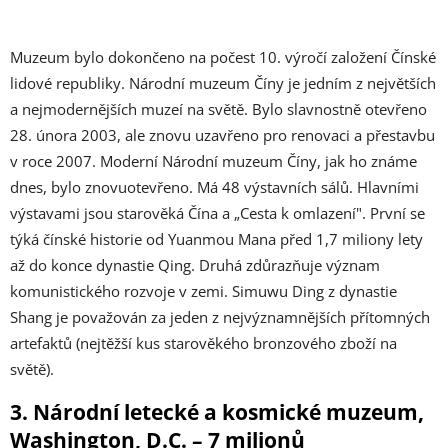
Muzeum bylo dokončeno na počest 10. výročí založení Čínské
lidové republiky. Národní muzeum Číny je jedním z největších
a nejmodernějších muzeí na světě. Bylo slavnostně otevřeno
28. února 2003, ale znovu uzavřeno pro renovaci a přestavbu
v roce 2007. Moderní Národní muzeum Číny, jak ho známe
dnes, bylo znovuotevřeno. Má 48 výstavních sálů. Hlavními
výstavami jsou starověká Čína a „Cesta k omlazení". První se
týká čínské historie od Yuanmou Mana před 1,7 miliony lety
až do konce dynastie Qing. Druhá zdůrazňuje význam
komunistického rozvoje v zemi. Simuwu Ding z dynastie
Shang je považován za jeden z nejvýznamnějších přítomných
artefaktů (nejtěžší kus starověkého bronzového zboží na
světě).
3. Národní letecké a kosmické muzeum,
Washington, D.C. – 7 milionů