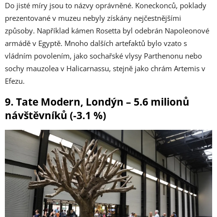
Do jisté míry jsou to názvy oprávněné. Koneckonců, poklady
prezentované v muzeu nebyly získány nejčestnějšími
způsoby. Například kámen Rosetta byl odebrán Napoleonové
armádě v Egyptě. Mnoho dalších artefaktů bylo vzato s
vládním povolením, jako sochařské vlysy Parthenonu nebo
sochy mauzolea v Halicarnassu, stejně jako chrám Artemis v
Efezu.
9. Tate Modern, Londýn – 5.6 milionů
návštěvníků (-3.1 %)