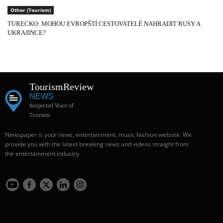
Other (Tourism)
TURECKO: MOHOU EVROPŠTÍ CESTOVATELÉ NAHRADIT RUSY A
UKRAJINCE?
Tourism
Review
NEWS
Respected Voice of
Tourism
Newspaper is your news, entertainment, music fashion website. We
provide you with the latest breaking news and videos straight from
the entertainment industry.