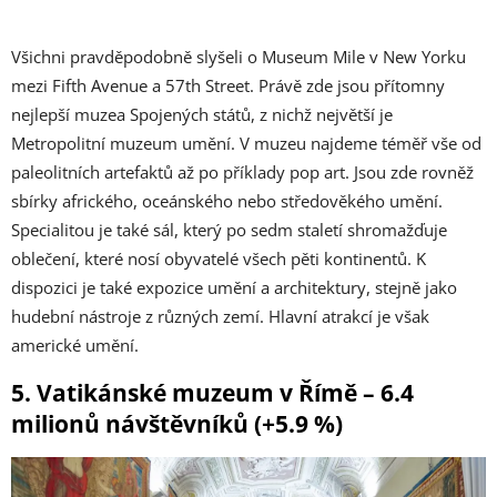
Všichni pravděpodobně slyšeli o Museum Mile v New Yorku
mezi Fifth Avenue a 57th Street. Právě zde jsou přítomny
nejlepší muzea Spojených států, z nichž největší je
Metropolitní muzeum umění. V muzeu najdeme téměř vše od
paleolitních artefaktů až po příklady pop art. Jsou zde rovněž
sbírky afrického, oceánského nebo středověkého umění.
Specialitou je také sál, který po sedm staletí shromažďuje
oblečení, které nosí obyvatelé všech pěti kontinentů. K
dispozici je také expozice umění a architektury, stejně jako
hudební nástroje z různých zemí. Hlavní atrakcí je však
americké umění.
5. Vatikánské muzeum v Římě – 6.4
milionů návštěvníků (+5.9 %)