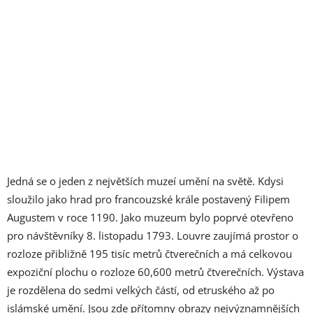
Jedná se o jeden z největších muzeí umění na světě. Kdysi
sloužilo jako hrad pro francouzské krále postavený Filipem
Augustem v roce 1190. Jako muzeum bylo poprvé otevřeno
pro návštěvníky 8. listopadu 1793. Louvre zaujímá prostor o
rozloze přibližně 195 tisíc metrů čtverečních a má celkovou
expoziční plochu o rozloze 60,600 metrů čtverečních. Výstava
je rozdělena do sedmi velkých částí, od etruského až po
islámské umění. Jsou zde přítomny obrazy nejvýznamnějších