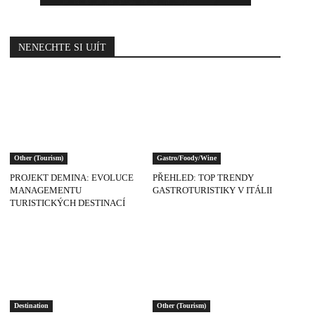
NENECHTE SI UJÍT
Other (Tourism)
Gastro/Foody/Wine
PROJEKT DEMINA: EVOLUCE
PŘEHLED: TOP TRENDY
MANAGEMENTU
GASTROTURISTIKY V ITÁLII
TURISTICKÝCH DESTINACÍ
Destination
Other (Tourism)