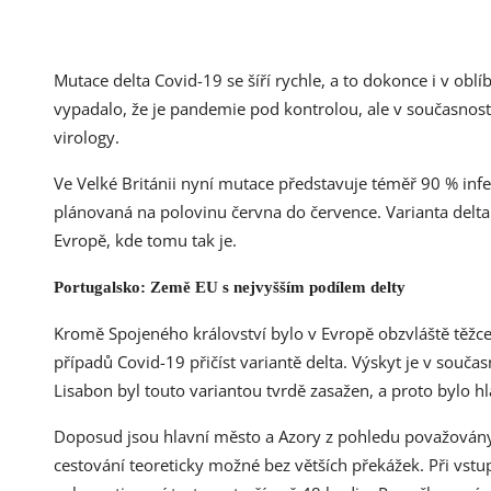
Mutace delta Covid-19 se šíří rychle, a to dokonce i v oblí
vypadalo, že je pandemie pod kontrolou, ale v současnosti
virology.
Ve Velké Británii nyní mutace představuje téměř 90 % infe
plánovaná na polovinu června do července. Varianta delta 
Evropě, kde tomu tak je.
Portugalsko: Země EU s nejvyšším podílem delty
Kromě Spojeného království bylo v Evropě obzvláště těžce
případů Covid-19 přičíst variantě delta. Výskyt je v souč
Lisabon byl touto variantou tvrdě zasažen, a proto bylo 
Doposud jsou hlavní město a Azory z pohledu považovány z
cestování teoreticky možné bez větších překážek. Při vstup