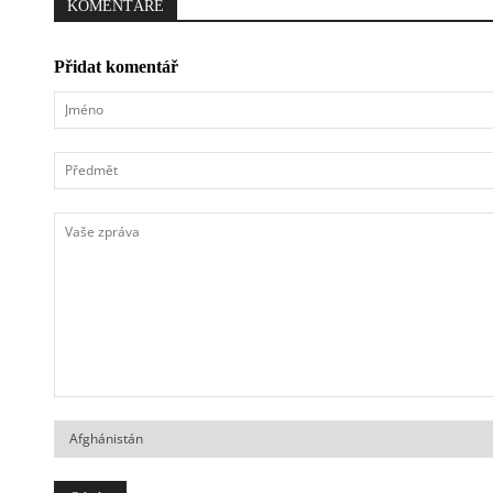
KOMENTÁŘE
Přidat komentář
Jméno
Předmět
Vaše
zpráva
Země