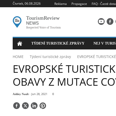
Čtvrtek, 06.08.2026
Reklama
Propagace
FAQ - Časté dota
Tourism
Review
NEWS
Respected Voice of Tourism
TÝDENÍ TURISTICKÉ ZPRÁVY
NEJ V TURI
HOME
Týdení turistické zprávy
EVROPSKÉ TURISTICKÉ
EVROPSKÉ TURISTICK
OBAVY Z MUTACE CO
- Jun 28, 2021
0
Ashley Nault