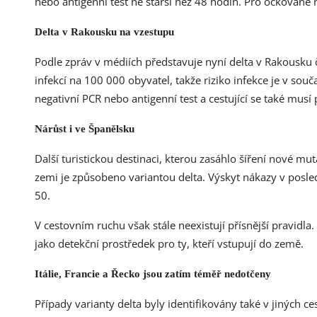
nebo antigenní test ne starší než 48 hodin. Pro očkované
Delta v Rakousku na vzestupu
Podle zpráv v médiích představuje nyní delta v Rakousku 
infekcí na 100 000 obyvatel, takže riziko infekce je v sou
negativní PCR nebo antigenní test a cestující se také musí
Nárůst i ve Španělsku
Další turistickou destinaci, kterou zasáhlo šíření nové mu
zemi je způsobeno variantou delta. Výskyt nákazy v posle
50.
V cestovním ruchu však stále neexistují přísnější pravidla
jako detekční prostředek pro ty, kteří vstupují do země.
Itálie, Francie a Řecko jsou zatím téměř nedotčeny
Případy varianty delta byly identifikovány také v jiných c