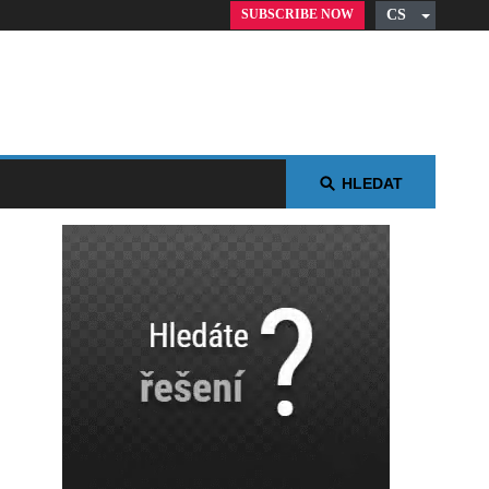
SUBSCRIBE NOW
CS
English
German
Russian
Polish
Arabic
HLEDAT
Spanish
French
Italian