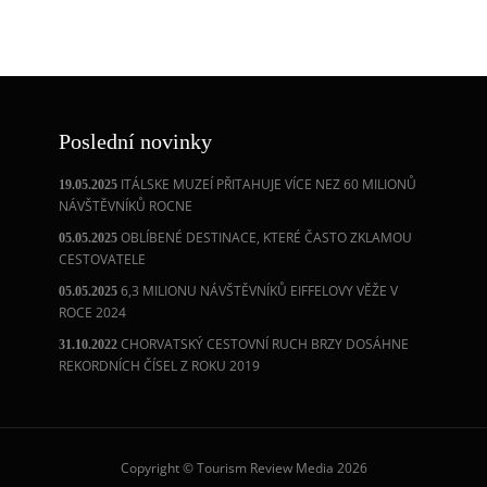
Poslední novinky
ITÁLSKE MUZEÍ PŘITAHUJE VÍCE NEZ 60 MILIONŮ
19.05.2025
NÁVŠTĚVNÍKŮ ROCNE
OBLÍBENÉ DESTINACE, KTERÉ ČASTO ZKLAMOU
05.05.2025
CESTOVATELE
6,3 MILIONU NÁVŠTĚVNÍKŮ EIFFELOVY VĚŽE V
05.05.2025
ROCE 2024
CHORVATSKÝ CESTOVNÍ RUCH BRZY DOSÁHNE
31.10.2022
REKORDNÍCH ČÍSEL Z ROKU 2019
Copyright © Tourism Review Media 2026