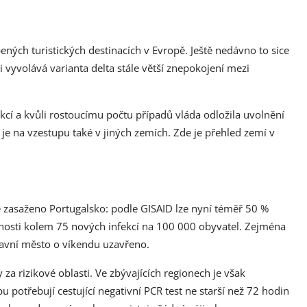
bených turistických destinacích v Evropě. Ještě nedávno to sice
 vyvolává varianta delta stále větší znepokojení mezi
kcí a kvůli rostoucímu počtu případů vláda odložila uvolnění
je na vzestupu také v jiných zemích. Zde je přehled zemí v
 zasaženo Portugalsko: podle GISAID lze nyní téměř 50 %
asnosti kolem 75 nových infekcí na 100 000 obyvatel. Zejména
hlavní město o víkendu uzavřeno.
a rizikové oblasti. Ve zbývajících regionech je však
u potřebují cestující negativní PCR test ne starší než 72 hodin