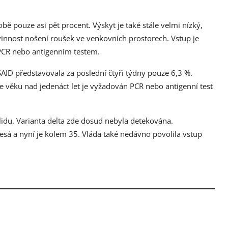
obě pouze asi pět procent. Výskyt je také stále velmi nízký,
innost nošení roušek ve venkovních prostorech. Vstup je
CR nebo antigenním testem.
SAID představovala za poslední čtyři týdny pouze 6,3 %.
ve věku nad jedenáct let je vyžadován PCR nebo antigenní test
lidu. Varianta delta zde dosud nebyla detekována.
esá a nyní je kolem 35. Vláda také nedávno povolila vstup