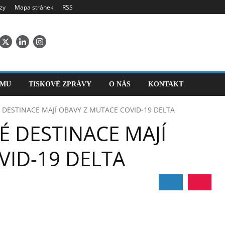
zy
Mapa stránek
RSS
SMU
TISKOVÉ ZPRÁVY
O NÁS
KONTAKT
 DESTINACE MAJÍ OBAVY Z MUTACE COVID-19 DELTA
É DESTINACE MAJÍ
VID-19 DELTA