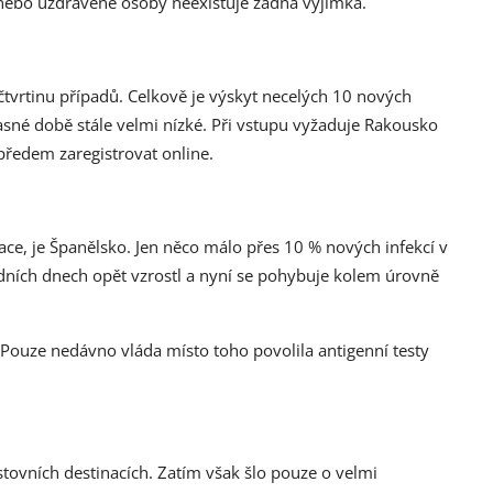
 nebo uzdravené osoby neexistuje žádná výjimka.
čtvrtinu případů. Celkově je výskyt necelých 10 nových
časné době stále velmi nízké. Při vstupu vyžaduje Rakousko
 předem zaregistrovat online.
tace, je Španělsko. Jen něco málo přes 10 % nových infekcí v
dních dnech opět vzrostl a nyní se pohybuje kolem úrovně
. Pouze nedávno vláda místo toho povolila antigenní testy
estovních destinacích. Zatím však šlo pouze o velmi