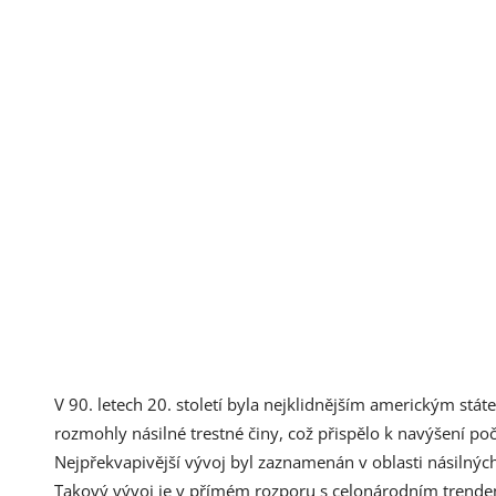
V 90. letech 20. století byla nejklidnějším americkým stát
rozmohly násilné trestné činy, což přispělo k navýšení po
Nejpřekvapivější vývoj byl zaznamenán v oblasti násilných
Takový vývoj je v přímém rozporu s celonárodním trendem, 