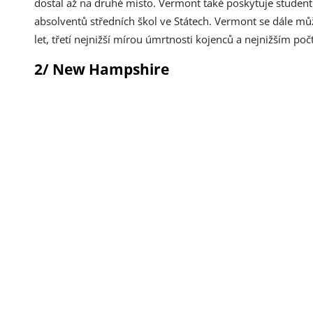
dostal až na druhé místo. Vermont také poskytuje studentů
absolventů středních škol ve Státech. Vermont se dále mů
let, třetí nejnižší mírou úmrtnosti kojenců a nejnižším po
2/ New Hampshire