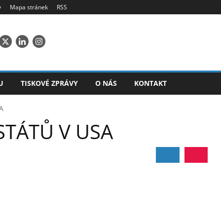
y
Mapa stránek
RSS
U
TISKOVÉ ZPRÁVY
O NÁS
KONTAKT
A
STÁTŮ V USA