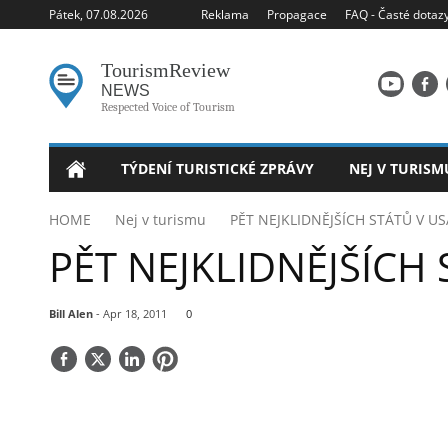
Pátek, 07.08.2026
Reklama
Propagace
FAQ - Časté dotaz
Tourism
Review
NEWS
Respected Voice of Tourism
TÝDENÍ TURISTICKÉ ZPRÁVY
NEJ V TURISM
HOME
Nej v turismu
PĚT NEJKLIDNĚJŠÍCH STÁTŮ V US
PĚT NEJKLIDNĚJŠÍCH 
Bill Alen
- Apr 18, 2011
0