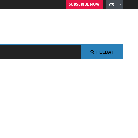
SUBSCRIBE NOW
CS
English
German
Russian
Polish
Arabic
HLEDAT
Spanish
French
Italian