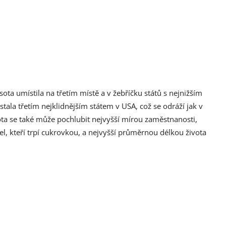
ta umístila na třetím místě a v žebříčku států s nejnižším
tala třetím nejklidnějším státem v USA, což se odráží jak v
ta se také může pochlubit nejvyšší mírou zaměstnanosti,
, kteří trpí cukrovkou, a nejvyšší průměrnou délkou života