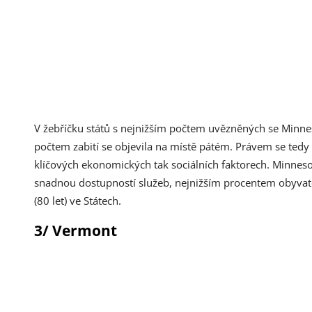
V žebříčku států s nejnižším počtem uvězněných se Minneso
počtem zabití se objevila na místě pátém. Právem se tedy s
klíčových ekonomických tak sociálních faktorech. Minneso
snadnou dostupností služeb, nejnižším procentem obyvatel
(80 let) ve Státech.
3/ Vermont