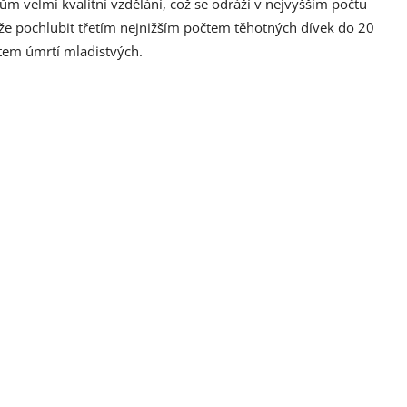
m velmi kvalitní vzdělání, což se odráží v nejvyšším počtu
že pochlubit třetím nejnižším počtem těhotných dívek do 20
čtem úmrtí mladistvých.