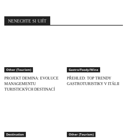
NENECHTE SI UJÍT
Other (Tourism)
Gastro/Foody/Wine
PROJEKT DEMINA: EVOLUCE
PŘEHLED: TOP TRENDY
MANAGEMENTU
GASTROTURISTIKY V ITÁLII
TURISTICKÝCH DESTINACÍ
Destination
Other (Tourism)