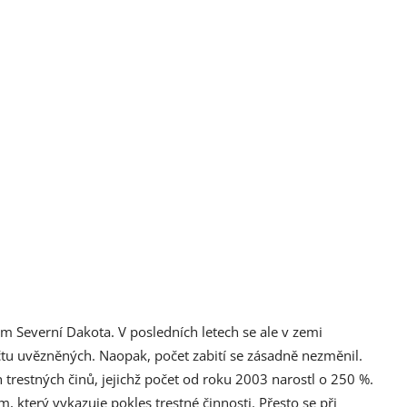
em Severní Dakota. V posledních letech se ale v zemi
čtu uvězněných. Naopak, počet zabití se zásadně nezměnil.
 trestných činů, jejichž počet od roku 2003 narostl o 250 %.
který vykazuje pokles trestné činnosti. Přesto se při