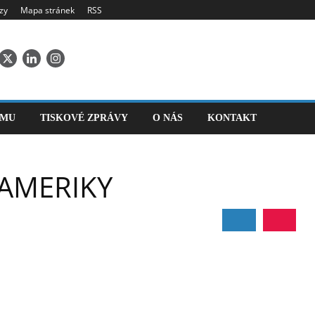
zy
Mapa stránek
RSS
SMU
TISKOVÉ ZPRÁVY
O NÁS
KONTAKT
 AMERIKY