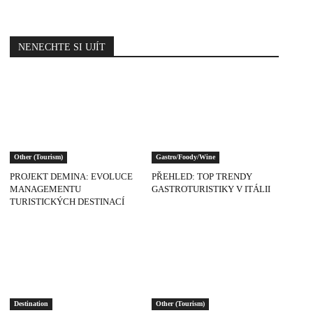
NENECHTE SI UJÍT
Other (Tourism)
Gastro/Foody/Wine
PROJEKT DEMINA: EVOLUCE
PŘEHLED: TOP TRENDY
MANAGEMENTU
GASTROTURISTIKY V ITÁLII
TURISTICKÝCH DESTINACÍ
Destination
Other (Tourism)