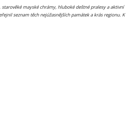
dy, starověké mayské chrámy, hluboké deštné pralesy a aktivní
eřejnil seznam těch nejúžasnějších památek a krás regionu. K