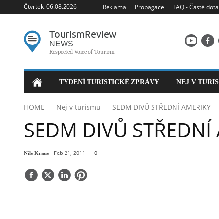
Čtvrtek, 06.08.2026
Reklama
Propagace
FAQ - Časté dota
Tourism
Review
NEWS
Respected Voice of Tourism
TÝDENÍ TURISTICKÉ ZPRÁVY
NEJ V TURI
HOME
Nej v turismu
SEDM DIVŮ STŘEDNÍ AMERIKY
SEDM DIVŮ STŘEDNÍ
- Feb 21, 2011
0
Nils Kraus