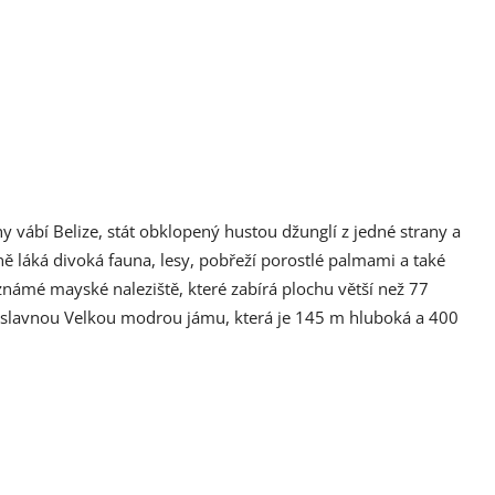
ny vábí Belize, stát obklopený hustou džunglí z jedné strany a
 láká divoká fauna, lesy, pobřeží porostlé palmami a také
známé mayské naleziště, které zabírá plochu větší než 77
ut slavnou Velkou modrou jámu, která je 145 m hluboká a 400