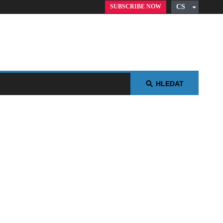
SUBSCRIBE NOW
CS
English
German
Russian
Polish
Arabic
HLEDAT
Spanish
French
Italian