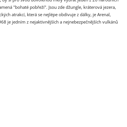
mená "bohaté pobřeží". Jsou zde džungle, kráterová jezera,
kých atrakcí, která se nejlépe obdivuje z dálky, je Arenal,
68 je jedním z nejaktivnějších a nejnebezpečnějších vulkánů