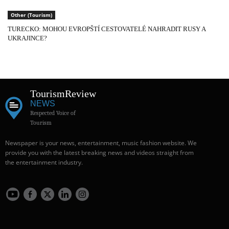
Other (Tourism)
TURECKO: MOHOU EVROPŠTÍ CESTOVATELÉ NAHRADIT RUSY A
UKRAJINCE?
Tourism
Review
NEWS
Respected Voice of
Tourism
Newspaper is your news, entertainment, music fashion website. We
provide you with the latest breaking news and videos straight from
the entertainment industry.