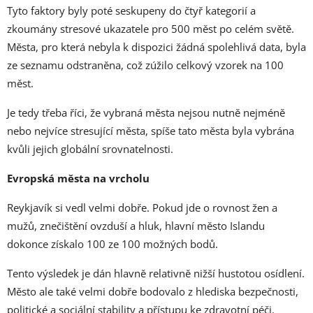
Tyto faktory byly poté seskupeny do čtyř kategorií a
zkoumány stresové ukazatele pro 500 měst po celém světě.
Města, pro která nebyla k dispozici žádná spolehlivá data, byla
ze seznamu odstraněna, což zúžilo celkový vzorek na 100
měst.
Je tedy třeba říci, že vybraná města nejsou nutně nejméně
nebo nejvíce stresující města, spíše tato města byla vybrána
kvůli jejich globální srovnatelnosti.
Evropská města na vrcholu
Reykjavík si vedl velmi dobře. Pokud jde o rovnost žen a
mužů, znečištění ovzduší a hluk, hlavní město Islandu
dokonce získalo 100 ze 100 možných bodů.
Tento výsledek je dán hlavně relativně nižší hustotou osídlení.
Město ale také velmi dobře bodovalo z hlediska bezpečnosti,
politické a sociální stability a přístupu ke zdravotní péči.