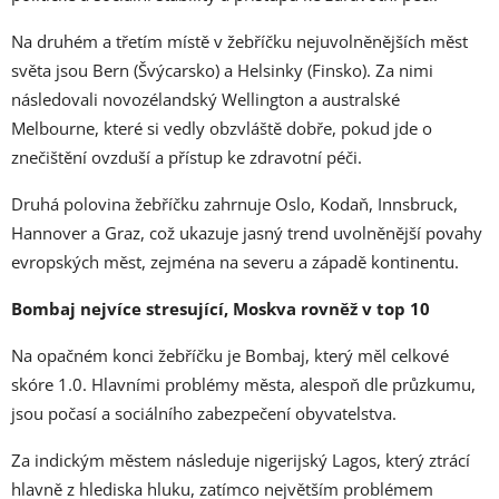
Na druhém a třetím místě v žebříčku nejuvolněnějších měst
světa jsou Bern (Švýcarsko) a Helsinky (Finsko). Za nimi
následovali novozélandský Wellington a australské
Melbourne, které si vedly obzvláště dobře, pokud jde o
znečištění ovzduší a přístup ke zdravotní péči.
Druhá polovina žebříčku zahrnuje Oslo, Kodaň, Innsbruck,
Hannover a Graz, což ukazuje jasný trend uvolněnější povahy
evropských měst, zejména na severu a západě kontinentu.
Bombaj nejvíce stresující, Moskva rovněž v top 10
Na opačném konci žebříčku je Bombaj, který měl celkové
skóre 1.0. Hlavními problémy města, alespoň dle průzkumu,
jsou počasí a sociálního zabezpečení obyvatelstva.
Za indickým městem následuje nigerijský Lagos, který ztrácí
hlavně z hlediska hluku, zatímco největším problémem