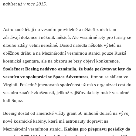
nabízet už v roce 2015.
Astronauté létají do vesmíru pravidelně a někteří z nich tam
zůstávají dokonce i několik měsíců. Ale vesmírné lety pro turisty se
dlouho zdály velmi nereálné. Dosud nabídla několik výletů na
oběžnou dráhu a na Mezinárodní vesmírnou stanici pouze Ruská
kosmická agentura, ale na obzoru se brzy objeví konkurence.
Společnost Boeing nedávno oznámila, že bude poskytovat lety do
vesmíru ve spolupráci se Space Adventures,
firmou se sídlem ve
Virginii. Posledně jmenovaná společnost už má s organizací cest do
vesmíru značné zkušenosti, jelikož zajišťovala lety ruské vesmírné
lodi Sojuz.
Boeing dostal od americké vlády grant 50 milionů dolarů na vývoj
nové kosmické kabiny, která má astronauty dopravit na
Mezinárodní vesmírnou stanici.
Kabina pro přepravu posádky do