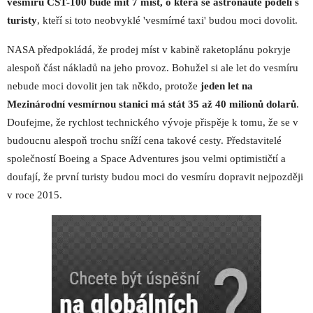
vesmíru CST-100 bude mít 7 míst, o která se astronauté podělí s
turisty
, kteří si toto neobvyklé 'vesmírné taxi' budou moci dovolit.
NASA předpokládá, že prodej míst v kabině raketoplánu pokryje
alespoň část nákladů na jeho provoz. Bohužel si ale let do vesmíru
nebude moci dovolit jen tak někdo, protože
jeden let na
Mezinárodní vesmírnou stanici má stát 35 až 40 milionů dolarů
.
Doufejme, že rychlost technického vývoje přispěje k tomu, že se v
budoucnu alespoň trochu sníží cena takové cesty. Představitelé
společností Boeing a Space Adventures jsou velmi optimističtí a
doufají, že první turisty budou moci do vesmíru dopravit nejpozději
v roce 2015.