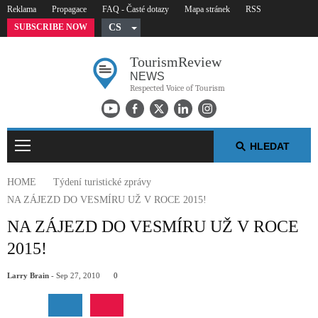
Reklama
Propagace
FAQ - Časté dotazy
Mapa stránek
RSS
SUBSCRIBE NOW
CS
English
Tourism
Review
German
NEWS
Russian
Respected Voice of Tourism
Polish
Arabic
HLEDAT
Spanish
French
HOME
Týdení turistické zprávy
Italian
NA ZÁJEZD DO VESMÍRU UŽ V ROCE 2015!
TÝDENÍ TURISTICKÉ ZPRÁVY
NA ZÁJEZD DO VESMÍRU UŽ V ROCE
2015!
NEJ V TURISMU
Larry Brain
- Sep 27, 2010
0
TISKOVÉ ZPRÁVY