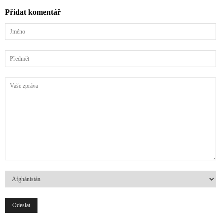
Přidat komentář
Jméno
Předmět
Vaše
zpráva
Země