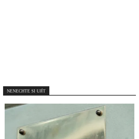
NENECHTE SI UJÍT