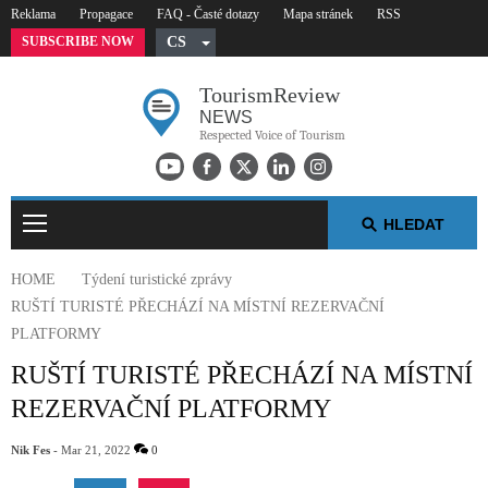
Reklama
Propagace
FAQ - Časté dotazy
Mapa stránek
RSS
SUBSCRIBE NOW
CS
English
Tourism
Review
German
NEWS
Russian
Respected Voice of Tourism
Polish
Arabic
HLEDAT
Spanish
French
HOME
Týdení turistické zprávy
Italian
RUŠTÍ TURISTÉ PŘECHÁZÍ NA MÍSTNÍ REZERVAČNÍ
PLATFORMY
TÝDENÍ TURISTICKÉ ZPRÁVY
RUŠTÍ TURISTÉ PŘECHÁZÍ NA MÍSTNÍ
NEJ V TURISMU
REZERVAČNÍ PLATFORMY
TISKOVÉ ZPRÁVY
Nik Fes
- Mar 21, 2022
0