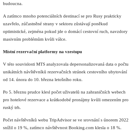
budoucna.
A zatímco mnoho potenciálních destinací se pro Rusy prakticky
uzavřelo, zúčastněné strany v sektoru zůstávají poněkud
optimistické, zejména pokud jde o domácí cestovní ruch, navzdory
masivním problémům kvůli válce.
Místní rezervační platformy na vzestupu
V této souvislosti MTS analyzovala depersonalizovaná data o počtu
unikátních návštěvníků rezervačních stránek cestovního ubytování
od 14. února do 10. března letošního roku.
Po 5. březnu prudce klesl počet uživatelů na zahraničních webech
pro hotelové rezervace a krátkodobé pronájmy kvůli omezením pro
ruský trh.
Počet návštěvníků webu TripAdvisor se ve srovnání s únorem 2022
snížil o 19 %, zatímco návštěvnost Booking.com klesla o 18 %.