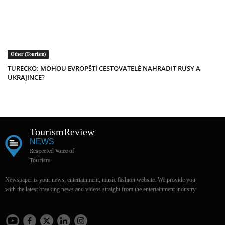
Other (Tourism)
TURECKO: MOHOU EVROPŠTÍ CESTOVATELÉ NAHRADIT RUSY A
UKRAJINCE?
Tourism
Review
NEWS
Respected Voice of
Tourism
Newspaper is your news, entertainment, music fashion website. We provide you
with the latest breaking news and videos straight from the entertainment industry.