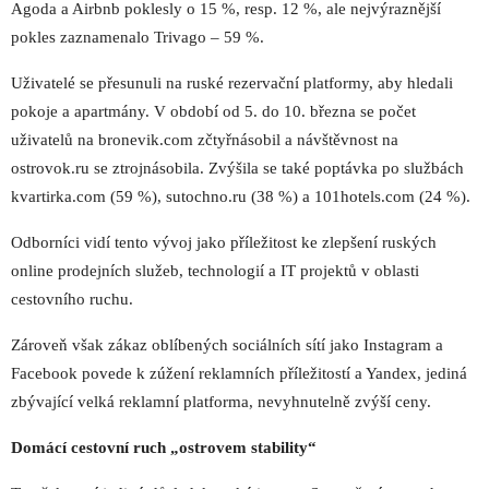
Agoda a Airbnb poklesly o 15 %, resp. 12 %, ale nejvýraznější
pokles zaznamenalo Trivago – 59 %.
Uživatelé se přesunuli na ruské rezervační platformy, aby hledali
pokoje a apartmány. V období od 5. do 10. března se počet
uživatelů na bronevik.com zčtyřnásobil a návštěvnost na
ostrovok.ru se ztrojnásobila. Zvýšila se také poptávka po službách
kvartirka.com (59 %), sutochno.ru (38 %) a 101hotels.com (24 %).
Odborníci vidí tento vývoj jako příležitost ke zlepšení ruských
online prodejních služeb, technologií a IT projektů v oblasti
cestovního ruchu.
Zároveň však zákaz oblíbených sociálních sítí jako Instagram a
Facebook povede k zúžení reklamních příležitostí a Yandex, jediná
zbývající velká reklamní platforma, nevyhnutelně zvýší ceny.
Domácí cestovní ruch „ostrovem stability“