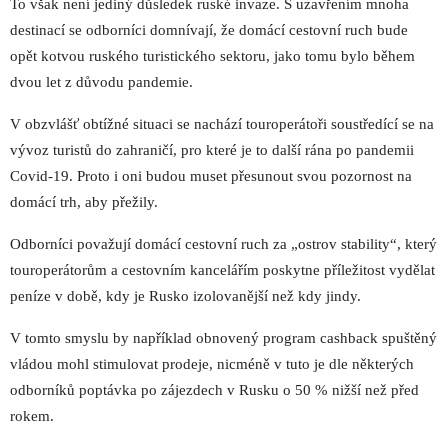
To však není jediný důsledek ruské invaze. S uzavřením mnoha
destinací se odborníci domnívají, že domácí cestovní ruch bude
opět kotvou ruského turistického sektoru, jako tomu bylo během
dvou let z důvodu pandemie.
V obzvlášť obtížné situaci se nachází touroperátoři soustředící se na
vývoz turistů do zahraničí, pro které je to další rána po pandemii
Covid-19. Proto i oni budou muset přesunout svou pozornost na
domácí trh, aby přežily.
Odborníci považují domácí cestovní ruch za „ostrov stability“, který
touroperátorům a cestovním kancelářím poskytne příležitost vydělat
peníze v době, kdy je Rusko izolovanější než kdy jindy.
V tomto smyslu by například obnovený program cashback spuštěný
vládou mohl stimulovat prodeje, nicméně v tuto je dle některých
odborníků poptávka po zájezdech v Rusku o 50 % nižší než před
rokem.