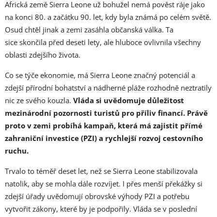
Africká země Sierra Leone už bohužel nemá pověst ráje jako
na konci 80. a začátku 90. let, kdy byla známá po celém světě.
Osud chtěl jinak a zemi zasáhla občanská válka. Ta
sice skončila před deseti lety, ale hluboce ovlivnila všechny
oblasti zdejšího života.
Co se týče ekonomie, má Sierra Leone značný potenciál a
zdejší přírodní bohatství a nádherné pláže rozhodně neztratily
nic ze svého kouzla.
Vláda si uvědomuje důležitost
mezinárodní pozornosti turistů pro příliv financí. Právě
proto v zemi probíhá kampaň, která má zajistit přímé
zahraniční investice (PZI) a rychlejší rozvoj cestovního
ruchu.
Trvalo to téměř deset let, než se Sierra Leone stabilizovala
natolik, aby se mohla dále rozvíjet. I přes menší překážky si
zdejší úřady uvědomují obrovské výhody PZI a potřebu
vytvořit zákony, které by je podpořily. Vláda se v poslední