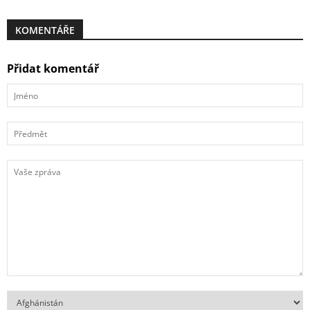
KOMENTÁŘE
Přidat komentář
Jméno
Předmět
Vaše
zpráva
Země