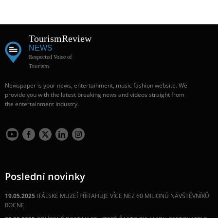
Tourism
Review
NEWS
Respected Voice of
Tourism
Newspaper is your news, entertainment, music fashion website. We
provide you with the latest breaking news and videos straight from
the entertainment industry.
Poslední novinky
19.05.2025
ITÁLSKE MUZEÍ PŘITAHUJE VÍCE NEZ 60 MILIONŮ NÁVŠTĚVNÍKŮ
ROCNE