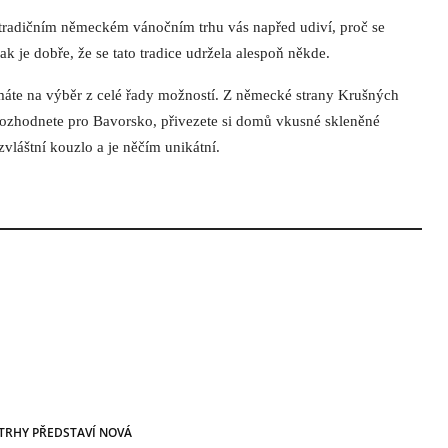
Na tradičním německém vánočním trhu vás napřed udiví, proč se
ak je dobře, že se tato tradice udržela alespoň někde.
máte na výběr z celé řady možností. Z německé strany Krušných
rozhodnete pro Bavorsko, přivezete si domů vkusné skleněné
láštní kouzlo a je něčím unikátní.
TRHY PŘEDSTAVÍ NOVÁ