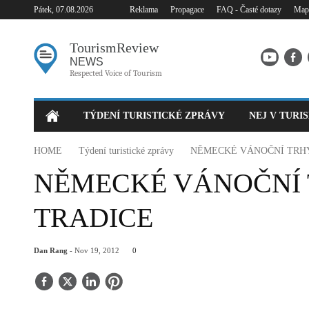
Reklama
Propagace
FAQ - Časté dotazy
Mapa
Pátek, 07.08.2026
Tourism
Review
NEWS
Respected Voice of Tourism
TÝDENÍ TURISTICKÉ ZPRÁVY
NEJ V TURI
HOME
Týdení turistické zprávy
NĚMECKÉ VÁNOČNÍ TRHY
NĚMECKÉ VÁNOČNÍ 
TRADICE
Dan Rang
- Nov 19, 2012
0