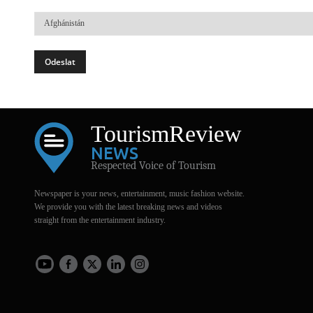
Země
Tourism
Review
NEWS
Respected Voice of Tourism
Newspaper is your news, entertainment, music fashion website.
We provide you with the latest breaking news and videos
straight from the entertainment industry.