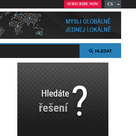
SUBSCRIBE NOW
CS
English
German
Russian
Polish
Arabic
HLEDAT
Spanish
French
Italian