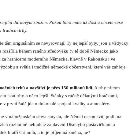
se plní dárkovým zbožím. Pokud toho máte už dost a chcete zase
 tradiční trhy.
e těm originálním se nevyrovnají. Ty nejlepší byly, jsou a vždycky
 rozšířila během raného středověku (v té době Německo jako
jí i za hranicemi moderního Německa, hlavně v Rakousku i ve
ýzdobu a světla i tradičně německé občerstvení, které vás zahřeje
čních trhů a navštíví je přes 150 milionů lidí.
A trhy přitom
okem jsou trhy o něco lepší. Stánky s ručně dělanými hračkami,
 v první řadě jde o dokonalé spojení kvality a atmosféry.
ne v náboženském slova smyslu, ale Němci nesou svůj podíl na
rzích rozhodně nebudete zaplaveni Disneyho postavičkami a
ek bratří Grimmů, a to je příjemná změna, ne?