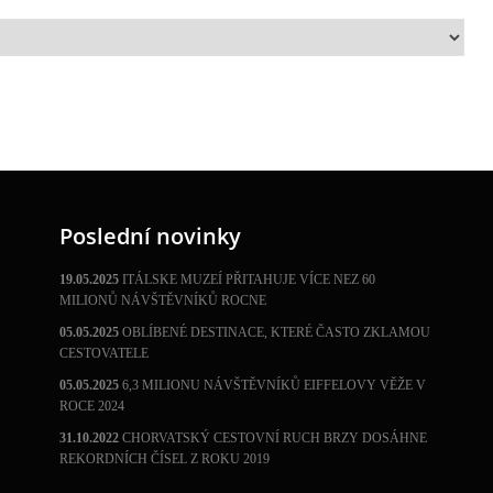
Poslední novinky
19.05.2025
ITÁLSKE MUZEÍ PŘITAHUJE VÍCE NEZ 60
MILIONŮ NÁVŠTĚVNÍKŮ ROCNE
05.05.2025
OBLÍBENÉ DESTINACE, KTERÉ ČASTO ZKLAMOU
CESTOVATELE
05.05.2025
6,3 MILIONU NÁVŠTĚVNÍKŮ EIFFELOVY VĚŽE V
ROCE 2024
31.10.2022
CHORVATSKÝ CESTOVNÍ RUCH BRZY DOSÁHNE
REKORDNÍCH ČÍSEL Z ROKU 2019