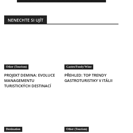
NENECHTE SI UJÍT
Other (Tourism)
Gastro/Foody/Wine
PROJEKT DEMINA: EVOLUCE
PŘEHLED: TOP TRENDY
MANAGEMENTU
GASTROTURISTIKY V ITÁLII
TURISTICKÝCH DESTINACÍ
Destination
Other (Tourism)