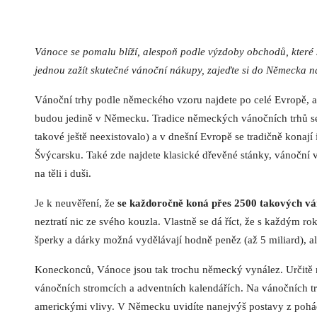
Vánoce se pomalu blíží, alespoň podle výzdoby obchodů, které 
jednou zažít skutečné vánoční nákupy, zajeďte si do Německa na
Vánoční trhy podle německého vzoru najdete po celé Evropě, al
budou jedině v Německu. Tradice německých vánočních trhů se
takové ještě neexistovalo) a v dnešní Evropě se tradičně kona
Švýcarsku. Také zde najdete klasické dřevěné stánky, vánoční v
na těli i duši.
Je k neuvěření, že
se každoročně koná přes 2500 takových váno
neztratí nic ze svého kouzla. Vlastně se dá říct, že s každým r
šperky a dárky možná vydělávají hodně peněz (až 5 miliard), ale
Koneckonců, Vánoce jsou tak trochu německý vynález. Určitě 
vánočních stromcích a adventních kalendářích. Na vánočních t
americkými vlivy. V Německu uvidíte nanejvýš postavy z pohád