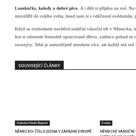
Louskáčky, koledy a dobré pivo.
A i děti si přijdou na své. 
nerozšířil do celého světa, hned nato si s vděčností uvědomíte, j
Když se rozhodnete navštívit tradiční vánoční trh v Německu, 
hor si odnesete řemeslně opracované dřevo, zatímco pokud se 
suvenýry. Trhů je samozřejmě mnohem více, ale každý má své zv
SOUVISEJÍCÍ ČLÁNKY
Statistics/Study/Reports
Events
NĚMECKO: ČÍSLO JEDNA V ZÁPADNÍ EVROPĚ
NĚMECKÉ VÁNOČNÍ 