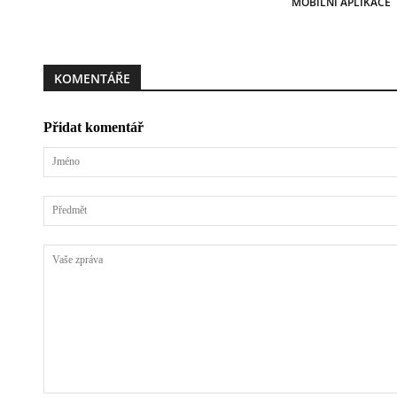
MOBILNÍ APLIKACE
KOMENTÁŘE
Přidat komentář
Jméno
Předmět
Vaše
zpráva