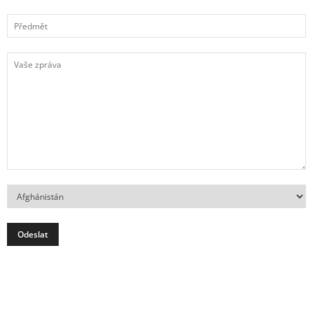
Předmět
Vaše
zpráva
Země