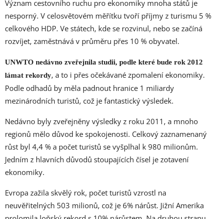
Význam cestovního ruchu pro ekonomiky mnoha států je
nesporný. V celosvětovém měřítku tvoří příjmy z turismu 5 %
celkového HDP. Ve státech, kde se rozvinul, nebo se začíná
rozvíjet, zaměstnává v průměru přes 10 % obyvatel.
UNWTO nedávno zveřejnila studii, podle které bude rok 2012
, a to i přes očekávané zpomalení ekonomiky.
lámat rekordy
Podle odhadů by měla padnout hranice 1 miliardy
mezinárodních turistů, což je fantastický výsledek.
Nedávno byly zveřejněny výsledky z roku 2011, a mnoho
regionů mělo důvod ke spokojenosti. Celkový zaznamenaný
růst byl 4,4 % a počet turistů se vyšplhal k 980 milionům.
Jedním z hlavních důvodů stoupajících čísel je zotavení
ekonomiky.
Evropa zažila skvělý rok, počet turistů vzrostl na
neuvěřitelných 503 milionů, což je 6% nárůst. Jižní Amerika
prolomila loňský rekord s 10% nárůstem. Na druhou stranu