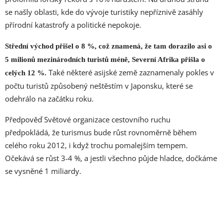
se našly oblasti, kde do vývoje turistiky nepříznivě zasáhly
přírodní katastrofy a politické nepokoje.
Střední východ přišel o 8 %, což znamená, že tam dorazilo asi o
5 milionů mezinárodních turistů méně, Severní Afrika přišla o
Také některé asijské země zaznamenaly pokles v
celých 12 %.
počtu turistů způsobený neštěstím v Japonsku, které se
odehrálo na začátku roku.
Předpověď Světové organizace cestovního ruchu
předpokládá, že turismus bude růst rovnoměrně během
celého roku 2012, i když trochu pomalejším tempem.
Očekává se růst 3-4 %, a jestli všechno půjde hladce, dočkáme
se vysněné 1 miliardy.