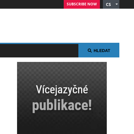
SUBSCRIBE NOW
CS
English
German
Russian
Polish
Arabic
HLEDAT
Spanish
French
Italian