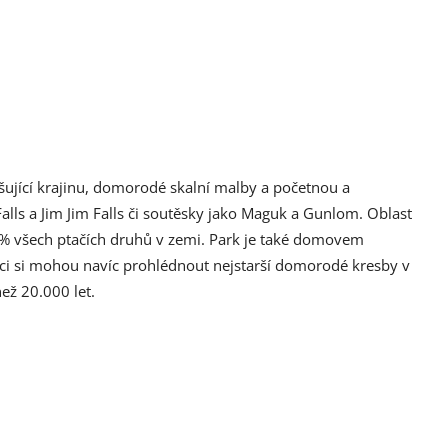
ušující krajinu, domorodé skalní malby a početnou a
lls a Jim Jim Falls či soutěsky jako Maguk a Gunlom. Oblast
30 % všech ptačích druhů v zemi. Park je také domovem
ci si mohou navíc prohlédnout nejstarší domorodé kresby v
ež 20.000 let.