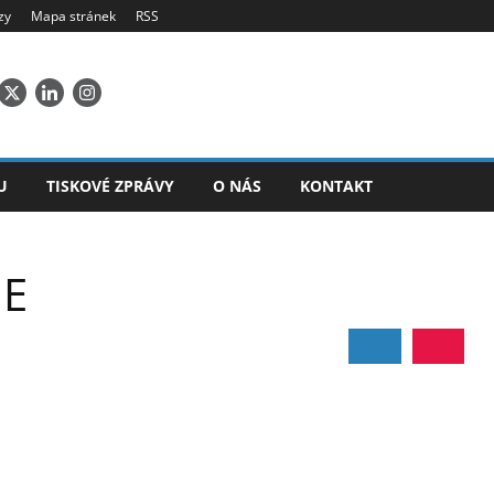
zy
Mapa stránek
RSS
U
TISKOVÉ ZPRÁVY
O NÁS
KONTAKT
IE