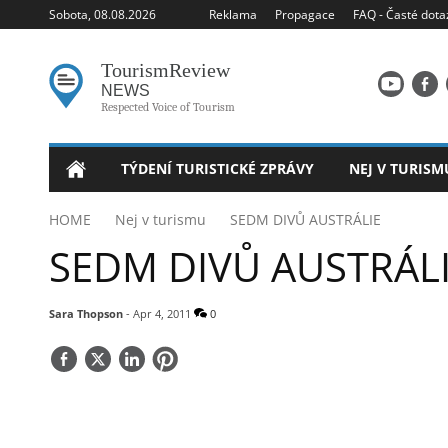
Sobota, 08.08.2026
Reklama
Propagace
FAQ - Časté dota
Tourism
Review
NEWS
Respected Voice of Tourism
TÝDENÍ TURISTICKÉ ZPRÁVY
NEJ V TURISM
HOME
Nej v turismu
SEDM DIVŮ AUSTRÁLIE
SEDM DIVŮ AUSTRÁL
Sara Thopson
- Apr 4, 2011
0