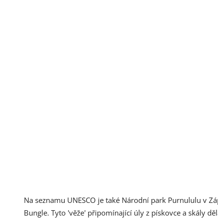
Na seznamu UNESCO je také Národní park Purnululu v Záp
Bungle. Tyto 'věže' připomínající úly z pískovce a skály děl