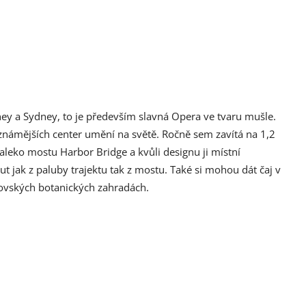
ney a Sydney, to je především slavná Opera ve tvaru mušle.
známějších center umění na světě. Ročně sem zavítá na 1,2
leko mostu Harbor Bridge a kvůli designu ji místní
ut jak z paluby trajektu tak z mostu. Také si mohou dát čaj v
lovských botanických zahradách.