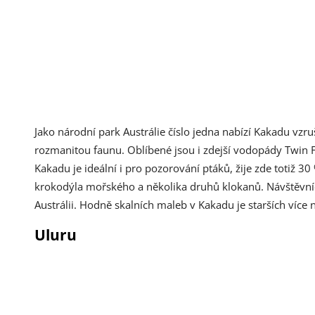
Jako národní park Austrálie číslo jedna nabízí Kakadu vzr
rozmanitou faunu. Oblíbené jsou i zdejší vodopády Twin Fa
Kakadu je ideální i pro pozorování ptáků, žije zde totiž 
krokodýla mořského a několika druhů klokanů. Návštěvní
Austrálii. Hodně skalních maleb v Kakadu je starších více n
Uluru