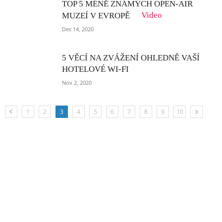
TOP 5 MÉNĚ ZNÁMÝCH OPEN-AIR
Video
MUZEÍ V EVROPĚ
Dec 14, 2020
5 VĚCÍ NA ZVÁŽENÍ OHLEDNĚ VAŠÍ
HOTELOVÉ WI-FI
Nov 2, 2020
1
2
3
4
5
6
7
8
9
10