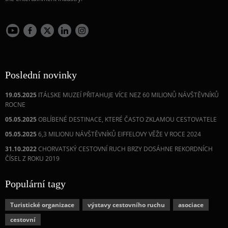
Poslední novinky
19.05.2025
ITÁLSKE MUZEÍ PŘITAHUJE VÍCE NEZ 60 MILIONŮ NÁVŠTĚVNÍKŮ
ROCNE
05.05.2025
OBLÍBENÉ DESTINACE, KTERÉ ČASTO ZKLAMOU CESTOVATELE
05.05.2025
6,3 MILIONU NÁVŠTĚVNÍKŮ EIFFELOVY VĚŽE V ROCE 2024
31.10.2022
CHORVATSKÝ CESTOVNÍ RUCH BRZY DOSÁHNE REKORDNÍCH
ČÍSEL Z ROKU 2019
Populární tagy
Turistické organizace
výstavy cestovního ruchu
asociace
cestovní