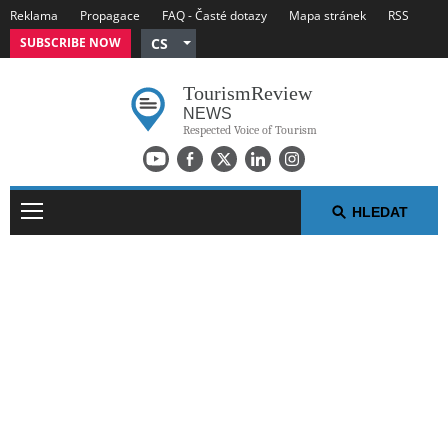
Reklama
Propagace
FAQ - Časté dotazy
Mapa stránek
RSS
SUBSCRIBE NOW
CS
English
Tourism
Review
German
NEWS
Russian
Respected Voice of Tourism
Polish
Arabic
Spanish
HLEDAT
French
Italian
TÝDENÍ TURISTICKÉ ZPRÁVY
NEJ V TURISMU
TISKOVÉ ZPRÁVY