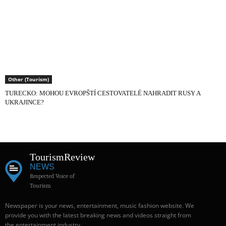
Other (Tourism)
TURECKO: MOHOU EVROPŠTÍ CESTOVATELÉ NAHRADIT RUSY A
UKRAJINCE?
Tourism
Review
NEWS
Respected Voice of
Tourism
Newspaper is your news, entertainment, music fashion website. We
provide you with the latest breaking news and videos straight from
the entertainment industry.